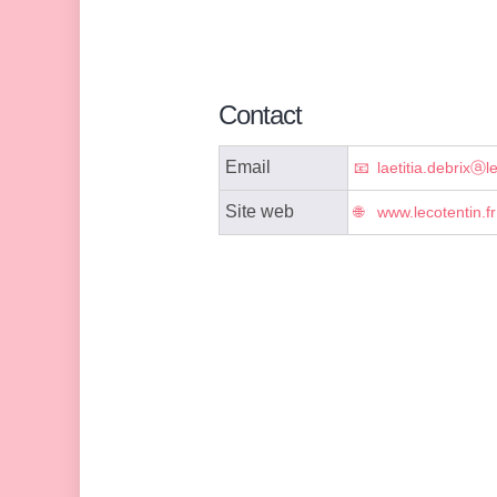
Contact
Email
laetitia.debrixⓐle
Site web
www.lecotentin.fr