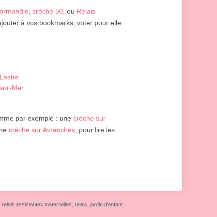
Normandie
,
crèche 50
, ou
Relais
ajouter à vos bookmarks, voter pour elle
Lestre
-sur-Mer
omme par exemple : une
crèche sur
une
crèche sur Avranches
, pour lire les
elais assistantes maternelles, relais, jardin d'enfant,