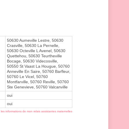
50630 Aumeville Lestre, 50630
Crasville, 50630 La Pernelle,
50630 Octeville L Avenel, 50630
Quettehou, 50630 Teurtheville
Bocage, 50630 Videcosville,
50550 St Vaast La Hougue, 50760
Anneville En Saire, 50760 Barfleur,
50760 Le Vicel, 50760
Montfarville, 50760 Reville, 50760
Ste Genevieve, 50760 Valcanville
oui
oui
r les informations de mon relais assistantes maternelles