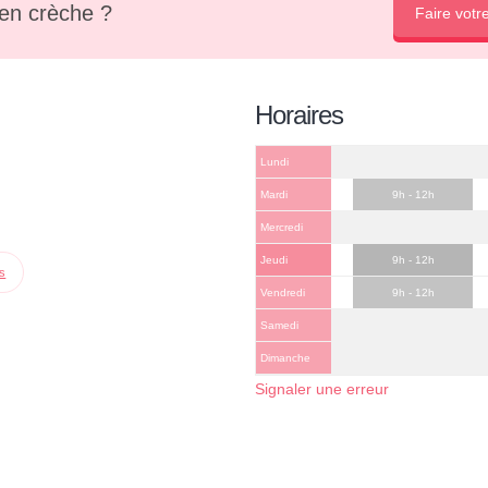
en crèche ?
Faire votr
Horaires
Lundi
Mardi
9h - 12h
Mercredi
Jeudi
9h - 12h
ps
Vendredi
9h - 12h
Samedi
Dimanche
Signaler une erreur