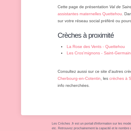
Cette page de présentation
Val de Sair
assistantes maternelles Quettehou
. Da
sur votre réseau social préféré ou pourq
Crèches à proximité
La Rose des Vents - Quettehou
Les Cros'mignons - Saint-Germain
Consultez aussi sur ce site d'autres crè
Cherbourg-en-Cotentin
, les
crèches à S
info recherchées.
Les Crèches .fr est un portail d'information sur les mode
etc. Retrouvez prochainement la capacité et le nombre 