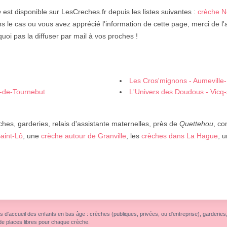
e
est disponible sur LesCreches.fr depuis les listes suivantes :
crèche 
ns le cas ou vous avez apprécié l'information de cette page, merci de l'
uoi pas la diffuser par mail à vos proches !
Les Cros'mignons - Aumeville-
-de-Tournebut
L'Univers des Doudous - Vicq
ches, garderies, relais d'assistante maternelles, près de
Quettehou
, c
aint-Lô
, une
crèche autour de Granville
, les
crèches dans La Hague
, 
s d'accueil des enfants en bas âge : crèches (publiques, privées, ou d'entreprise), garderies, r
de places libres pour chaque crèche.