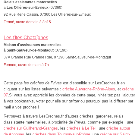
Relais assistantes maternelles
à
Les Ollières-sur-Eyrieux
(07360)
92 Rue René Cassin, 07360 Les Ollières-sur-Eyrieux
Fermé, ouvre demain à 8h15
Les t'Ites Chataîgnes
Maison d'assistantes maternelles
à
Saint-Sauveur-de-Montagut
(07190)
37A Grande Rue Grande Rue, 07190 Saint-Sauveur-de-Montagut
Fermée, ouvre demain à 7h
Cette page
les crèches de Privas
est disponible sur LesCreches.fr en
cliquant sur les listes suivantes :
crèche Auvergne-Rhône-Alpes
, et
crèche
07
.Si vous avez apprécié les données de cette page, n'hésitez pas l'ajouter
à vos bookmarks, voter pour elle sur
twitter
ou pourquoi pas la diffuser par
mail à vos proches !
Retrouvez à travers LesCreches.fr d'autres crèches, garderies, relais
d'assistante maternelles, à proximité de
Privas
, comme par exemple : une
crèche sur Guilherand-Granges
, les
crèches à Le Teil
, une
crèche autour
de Annonay
, les
crèches dans Tournon-sur-Rhône
, une
crèche sur Saint-