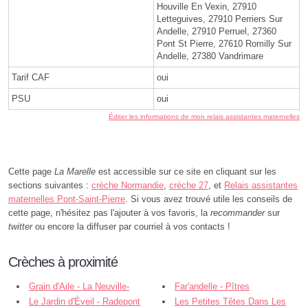
Houville En Vexin, 27910
Letteguives, 27910 Perriers Sur
Andelle, 27910 Perruel, 27360
Pont St Pierre, 27610 Romilly Sur
Andelle, 27380 Vandrimare
Tarif CAF
oui
PSU
oui
Éditer les informations de mon relais assistantes maternelles
Cette page
La Marelle
est accessible sur ce site en cliquant sur les
sections suivantes :
crèche Normandie
,
crèche 27
, et
Relais assistantes
maternelles Pont-Saint-Pierre
. Si vous avez trouvé utile les conseils de
cette page, n'hésitez pas l'ajouter à vos favoris, la
recommander
sur
twitter
ou encore la diffuser par courriel à vos contacts !
Crèches à proximité
Grain d'Aile - La Neuville-
Far'andelle - Pîtres
Chant-d'Oisel
Le Jardin d'Éveil - Radepont
Les Petites Têtes Dans Les