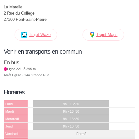
La Marelle
2 Rue du Collège
27360 Pont-Saint-Pierre
Trajet Waze
Trajet Maps
Venir en transports en commun
En bus
Ligne 221, à 395 m
Arrêt Église - 144 Grande Rue
Horaires
Lundi
9h - 16h30
Mardi
9h - 16h30
Mercredi
9h - 16h30
Jeudi
9h - 16h30
Vendredi
Fermé