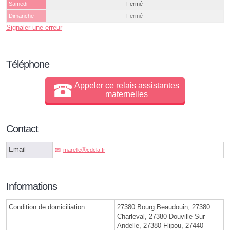
Samedi
Fermé
Dimanche
Fermé
Signaler une erreur
Téléphone
Appeler ce relais assistantes
maternelles
Contact
Email
marelleⓐcdcla.fr
Informations
Condition de domiciliation
27380 Bourg Beaudouin, 27380
Charleval, 27380 Douville Sur
Andelle, 27380 Flipou, 27440