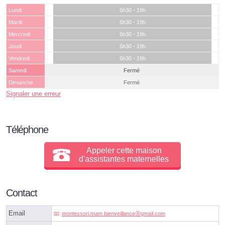
Lundi
6h30 - 19h
Mardi
6h30 - 19h
Mercredi
6h30 - 19h
Jeudi
6h30 - 19h
Vendredi
6h30 - 19h
Samedi
Fermé
Dimanche
Fermé
Signaler une erreur
Téléphone
Appeler cette maison
d'assistantes maternelles
Contact
Email
montessori.mam.bienveillanceⓐgmail.com