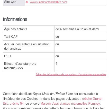
Site web
www.supermamenfantlibre.com
Informations
Âge des enfants
de 4 semaines à un an et demi
Tarif CAF
oui
Accueil des enfants en situation
oui
de handicap
PSU
oui
Effectif d'assistant•e•s
4
maternel•le•s
Éditer les informations de ma maison d'assistantes maternelles
Cette fiche détaillant
Super Mam de l'Enfant Libre
est consultable à
l'intérieur de Les Creches .fr dans les pages suivantes :
crèche Grand-
Est
,
crèche 54
, ou encore
Maison d'assistantes maternelles Pompey
.
Vous avez aimé les conseils de cette fiche, merci beaucoup de l'ajouter