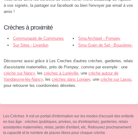
à vos signets, la
partager
sur
facebook
ou bien l'envoyer par email à vos
amis !
Crèches à proximité
Communauté de Communes
Sma Archipel - Pompey
du Bassin - Pompey
Sur Sites - Liverdun
Sma Grain de Sel - Bouxières-
aux-Dames
Découvrez aussi grâce à Les Creches d'autres crèches, garderies, relais
d'assistante maternelles, près de
Pompey
, comme par exemple : une
crèche sur Nancy
, les
crèches à Lunéville
, une
crèche autour de
Vandœuvre-lès-Nancy
, les
crèches dans Longwy
, une
crèche sur Laxou
,
pour retrouver les coordonnées désirées.
Les Crèches .fr est un portail d'information sur les modes d'accueil des enfants
en bas âge : crèches (publiques, privées, ou d'entreprise), garderies, relais
assistantes maternelles, relais, jardin d'enfant, etc. Retrouvez prochainement
la capacité et le nombre de places libres pour chaque crèche.