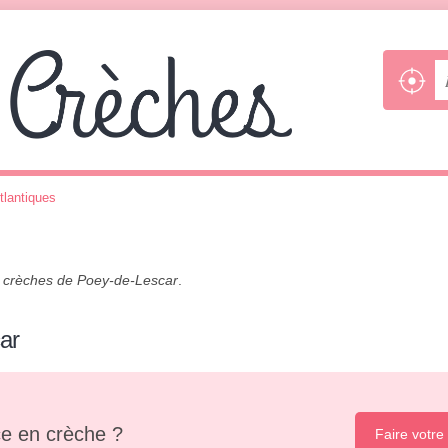
tlantiques
s
crèches de Poey-de-Lescar
.
ar
e en crèche ?
Faire votre