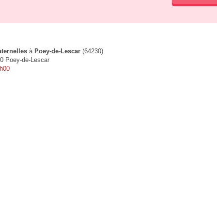
ternelles
à
Poey-de-Lescar
(64230)
30 Poey-de-Lescar
9h00