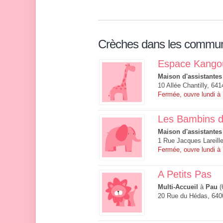
Crèches dans les commu
Espace Kango
Maison d'assistantes
10 Allée Chantilly, 64
Fermée, ouvre lundi à
Les Bambins 
Maison d'assistantes
1 Rue Jacques Lareill
Fermée, ouvre lundi à
A Petits Pas
Multi-Accueil
à
Pau
(
20 Rue du Hédas, 640