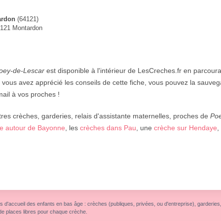
ardon
(64121)
4121 Montardon
Poey-de-Lescar
est disponible à l'intérieur de LesCreches.fr en parcouran
s vous avez apprécié les conseils de cette fiche, vous pouvez la sauveg
ail à vos proches !
res crèches, garderies, relais d'assistante maternelles, proches de
Poe
e autour de Bayonne
, les
crèches dans Pau
, une
crèche sur Hendaye
,
s d'accueil des enfants en bas âge : crèches (publiques, privées, ou d'entreprise), garderies, r
de places libres pour chaque crèche.