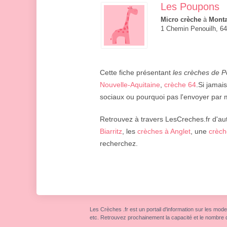
Les Poupons
Micro crèche
à
Mont
1 Chemin Penouilh, 6
Cette fiche présentant
les crèches de 
Nouvelle-Aquitaine
,
crèche 64
.Si jamai
sociaux ou pourquoi pas l'envoyer par m
Retrouvez à travers LesCreches.fr d'aut
Biarritz
, les
crèches à Anglet
, une
crèch
recherchez.
Les Crèches .fr est un portail d'information sur les mode
etc. Retrouvez prochainement la capacité et le nombre 