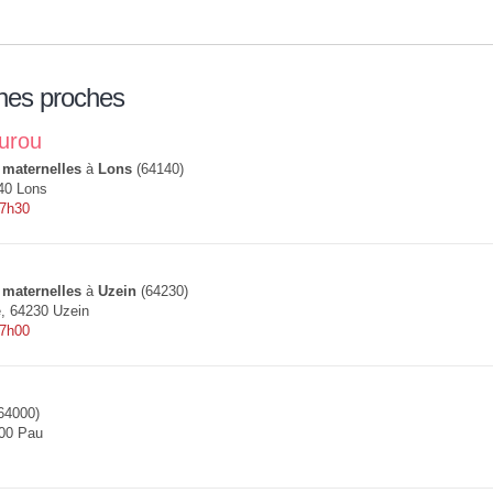
nes proches
urou
 maternelles
à
Lons
(64140)
140 Lons
 7h30
d
 maternelles
à
Uzein
(64230)
e, 64230 Uzein
 7h00
64000)
00 Pau