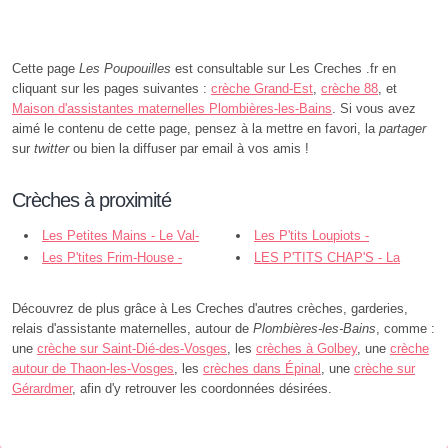
Cette page
Les Poupouilles
est consultable sur Les Creches .fr en
cliquant sur les pages suivantes :
crèche Grand-Est
,
crèche 88
, et
Maison d'assistantes maternelles Plombières-les-Bains
. Si vous avez
aimé le contenu de cette page, pensez à la mettre en favori, la
partager
sur
twitter
ou bien la diffuser par email à vos amis !
Crèches à proximité
Les Petites Mains - Le Val-
Les P'tits Loupiots -
d'Ajol
Les P'tites Frim-House -
Fougerolles-Saint-Valbert
LES P'TITS CHAP'S - La
Fougerolles-Saint-Valbert
Chapelle-aux-Bois
Découvrez de plus grâce à Les Creches d'autres crèches, garderies,
relais d'assistante maternelles, autour de
Plombières-les-Bains
, comme :
une
crèche sur Saint-Dié-des-Vosges
, les
crèches à Golbey
, une
crèche
autour de Thaon-les-Vosges
, les
crèches dans Épinal
, une
crèche sur
Gérardmer
, afin d'y retrouver les coordonnées désirées.