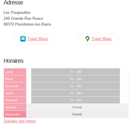
Adresse
Les Poupouilles
249 Grande Rue Ruaux
88370 Plombières-les-Bains
Trajet Waze
Trajet Maps
Horaires
Lundi
7h - 18h
Mardi
7h - 18h
Mercredi
7h - 18h
Jeudi
7h - 18h
Vendredi
7h - 18h
Samedi
Fermé
Dimanche
Fermé
Signaler une erreur