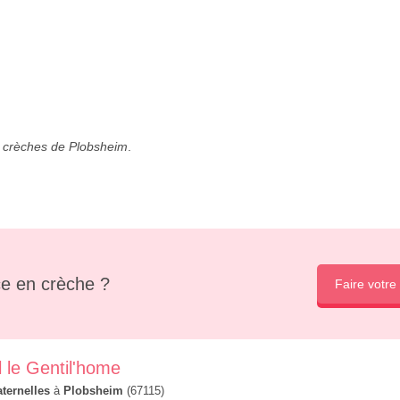
s
crèches de Plobsheim
.
e en crèche ?
Faire votre
 le Gentil'home
ternelles
à
Plobsheim
(67115)