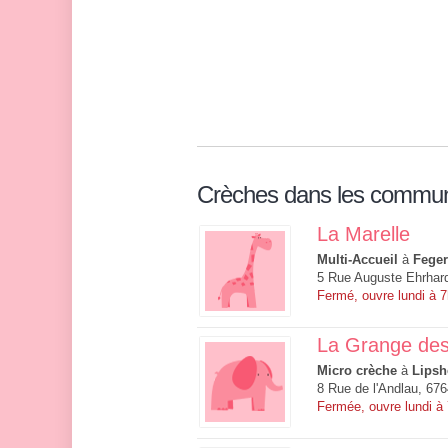
Crèches dans les commu
La Marelle
Multi-Accueil
à
Fege
5 Rue Auguste Ehrhar
Fermé, ouvre lundi à 
La Grange des
Micro crèche
à
Lips
8 Rue de l'Andlau, 67
Fermée, ouvre lundi à