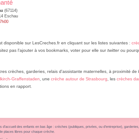
hanté
au
(67114)
114 Eschau
 7h00
t disponible sur LesCreches.fr en cliquant sur les listes suivantes :
crè
sitez pas l'ajouter à vos bookmarks, voter pour elle sur
twitter
ou pourquo
res crèches, garderies, relais d'assistante maternelles, à proximité de
llkirch-Graffenstaden
, une
crèche autour de Strasbourg
, les
crèches d
ations en rapport.
s d'accueil des enfants en bas âge : crèches (publiques, privées, ou d'entreprise), garderies, r
de places libres pour chaque crèche.