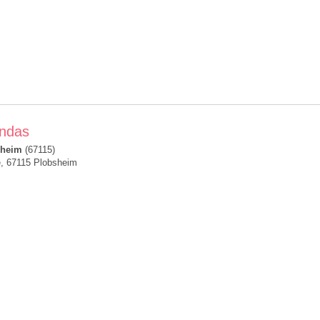
andas
sheim
(67115)
e, 67115 Plobsheim