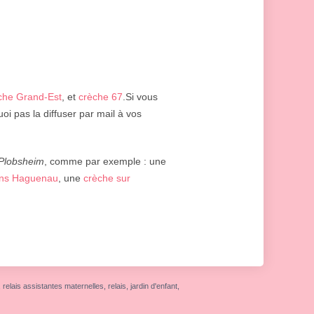
che Grand-Est
, et
crèche 67
.Si vous
i pas la diffuser par mail à vos
Plobsheim
, comme par exemple : une
ans Haguenau
, une
crèche sur
elais assistantes maternelles, relais, jardin d'enfant,