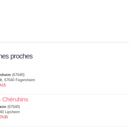
nes proches
rsheim
(67640)
dt, 67640 Fegersheim
7h15
 Chérubins
heim
(67640)
640 Lipsheim
 7h30