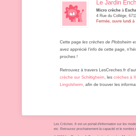
Le Jardin Enc
Micro crèche
à
Esch
4 Rue du Collège, 67
Fermée, ouvre lundi à
Cette page
les crèches de Plobsheim
es
avez apprécié l'info de cette page, n'hé
proches !
Retrouvez à travers LesCreches.fr d'aut
crèche sur Schiltigheim
, les
crèches à I
Lingolsheim
, afin de trouver les inform
Les Crèches .fr est un portail d'information sur les mode
etc. Retrouvez prochainement la capacité et le nombre 