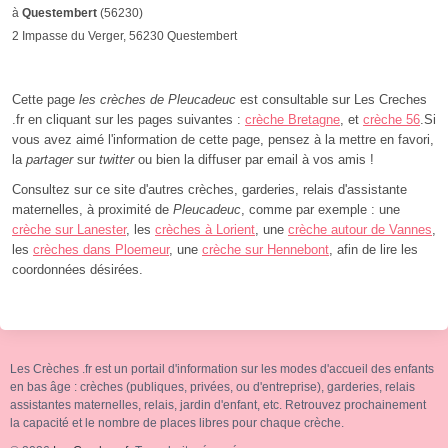
à
Questembert
(56230)
2 Impasse du Verger, 56230 Questembert
Cette page
les crèches de Pleucadeuc
est consultable sur Les Creches
.fr en cliquant sur les pages suivantes :
crèche Bretagne
, et
crèche 56
.Si
vous avez aimé l'information de cette page, pensez à la mettre en favori,
la
partager
sur
twitter
ou bien la diffuser par email à vos amis !
Consultez sur ce site d'autres crèches, garderies, relais d'assistante
maternelles, à proximité de
Pleucadeuc
, comme par exemple : une
crèche sur Lanester
, les
crèches à Lorient
, une
crèche autour de Vannes
,
les
crèches dans Ploemeur
, une
crèche sur Hennebont
, afin de lire les
coordonnées désirées.
Les Crèches .fr est un portail d'information sur les modes d'accueil des enfants
en bas âge : crèches (publiques, privées, ou d'entreprise), garderies, relais
assistantes maternelles, relais, jardin d'enfant, etc. Retrouvez prochainement
la capacité et le nombre de places libres pour chaque crèche.