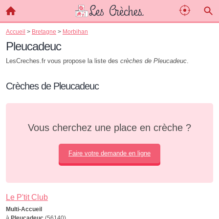
Accueil
>
Bretagne
>
Morbihan
Pleucadeuc
LesCreches.fr vous propose la liste des
crèches de Pleucadeuc
.
Crèches de Pleucadeuc
Vous cherchez une place en crèche ?
Faire votre demande en ligne
Le P'tit Club
Multi-Accueil
à
Pleucadeuc
(56140)