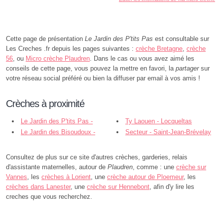
Cette page de présentation
Le Jardin des P'tits Pas
est consultable sur
Les Creches .fr depuis les pages suivantes :
crèche Bretagne
,
crèche
56
, ou
Micro crèche Plaudren
. Dans le cas ou vous avez aimé les
conseils de cette page, vous pouvez la mettre en favori, la
partager
sur
votre réseau social préféré ou bien la diffuser par email à vos amis !
Crèches à proximité
Le Jardin des P'tits Pas -
Ty Laouen - Locqueltas
Monterblanc
Le Jardin des Bisoudoux -
Secteur - Saint-Jean-Brévelay
Locmaria-Grand-Champ
Consultez de plus sur ce site d'autres crèches, garderies, relais
d'assistante maternelles, autour de
Plaudren
, comme : une
crèche sur
Vannes
, les
crèches à Lorient
, une
crèche autour de Ploemeur
, les
crèches dans Lanester
, une
crèche sur Hennebont
, afin d'y lire les
creches que vous recherchez.