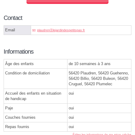
Contact
Email
plaudrenⓐlejardindespetitspas.fr
Informations
Âge des enfants
de 10 semaines à 3 ans
Condition de domiciliation
56420 Plaudren, 56420 Guehenno,
56420 Billio, 56420 Buleon, 56420
Cruguel, 56420 Plumelec
Accueil des enfants en situation
oui
de handicap
Paje
oui
Couches fournies
oui
Repas fournis
oui
Éditer les informations de ma micro crèche