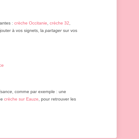
vantes :
crèche Occitanie
,
crèche 32
,
jouter à vos signets, la
partager
sur vos
ce
isance
, comme par exemple : une
ne
crèche sur Eauze
, pour retrouver les