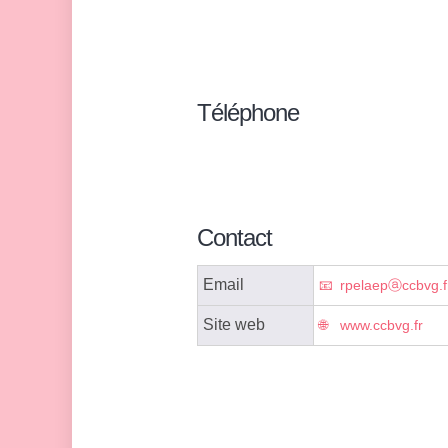
Téléphone
Contact
Email
rpelaepⓐccbvg.f
Site web
www.ccbvg.fr