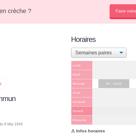
en crèche ?
Faire votr
Horaires
Lundi
Mardi
ps
Mercredi
9h - 11h45
Jeudi
ommun
Vendredi
Samedi
Dimanche
du 8 Mai 1945