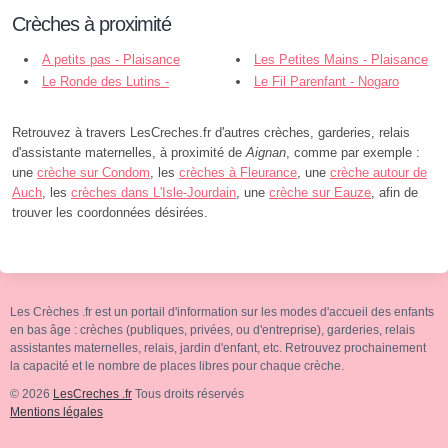
Crèches à proximité
A petits pas - Plaisance
Les Petites Mains - Plaisance
Le Ronde des Lutins -
Le Fil Parenfant - Nogaro
Plaisance
Retrouvez à travers LesCreches.fr d'autres crèches, garderies, relais
d'assistante maternelles, à proximité de
Aignan
, comme par exemple :
une
crèche sur Condom
, les
crèches à Fleurance
, une
crèche autour de
Auch
, les
crèches dans L'Isle-Jourdain
, une
crèche sur Eauze
, afin de
trouver les coordonnées désirées.
Les Crèches .fr est un portail d'information sur les modes d'accueil des enfants
en bas âge : crèches (publiques, privées, ou d'entreprise), garderies, relais
assistantes maternelles, relais, jardin d'enfant, etc. Retrouvez prochainement
la capacité et le nombre de places libres pour chaque crèche.
© 2026
LesCreches .fr
Tous droits réservés
Mentions légales