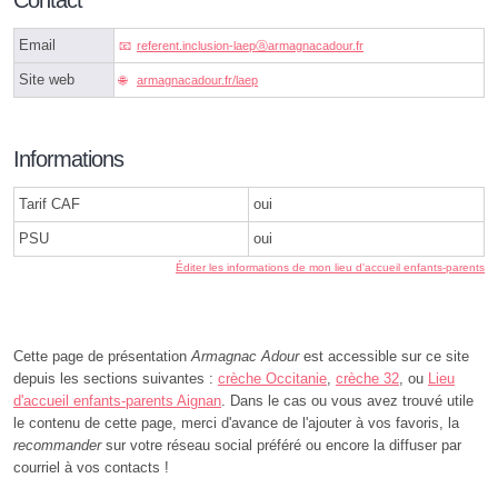
Contact
Email
referent.inclusion-laepⓐarmagnacadour.fr
Site web
armagnacadour.fr/laep
Informations
Tarif CAF
oui
PSU
oui
Éditer les informations de mon lieu d'accueil enfants-parents
Cette page de présentation
Armagnac Adour
est accessible sur ce site
depuis les sections suivantes :
crèche Occitanie
,
crèche 32
, ou
Lieu
d'accueil enfants-parents Aignan
. Dans le cas ou vous avez trouvé utile
le contenu de cette page, merci d'avance de l'ajouter à vos favoris, la
recommander
sur votre réseau social préféré ou encore la diffuser par
courriel à vos contacts !