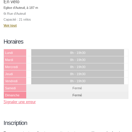
En vélo
Eglise d'Auteuil, à 187 m
6t Rue d'Auteuil
Capacité : 21 vélos
Voir tout
Horaires
Lundi
8h - 19h30
Mardi
8h - 19h30
Mercredi
8h - 19h30
Jeudi
8h - 19h30
Vendredi
8h - 19h30
Samedi
Fermé
Dimanche
Fermé
Signaler une erreur
Inscription