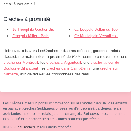
email à vos amis !
Crèches à proximité
16 Theophile Gautier Bis -
Cc Leopold Bellan du 16e -
Paris
François Millet - Paris
Millet - Paris
Cc Municipale Versailles -
Paris
Retrouvez à travers LesCreches.fr d'autres crèches, garderies, relais
d'assistante maternelles, à proximité de
Paris
, comme par exemple : une
crèche sur Montreuil
, les
crèches à Argenteuil
, une
crèche autour de
Boulogne-Billancourt
, les
crèches dans Saint-Denis
, une
crèche sur
Nanterre
, afin de trouver les coordonnées désirées.
Les Crèches .fr est un portail d'information sur les modes d'accueil des enfants
en bas âge : crèches (publiques, privées, ou d'entreprise), garderies, relais
assistantes maternelles, relais, jardin d'enfant, etc. Retrouvez prochainement
la capacité et le nombre de places libres pour chaque crèche.
© 2026
LesCreches .fr
Tous droits réservés