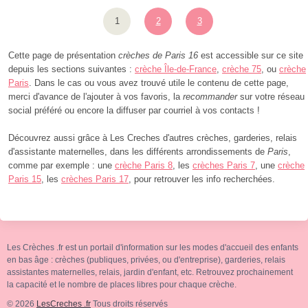
1
2
3
Cette page de présentation
crèches de Paris 16
est accessible sur ce site
depuis les sections suivantes :
crèche Île-de-France
,
crèche 75
, ou
crèche
Paris
. Dans le cas ou vous avez trouvé utile le contenu de cette page,
merci d'avance de l'ajouter à vos favoris, la
recommander
sur votre réseau
social préféré ou encore la diffuser par courriel à vos contacts !
Découvrez aussi grâce à Les Creches d'autres crèches, garderies, relais
d'assistante maternelles, dans les différents arrondissements de
Paris
,
comme par exemple : une
crèche Paris 8
, les
crèches Paris 7
, une
crèche
Paris 15
, les
crèches Paris 17
, pour retrouver les info recherchées.
Les Crèches .fr est un portail d'information sur les modes d'accueil des enfants
en bas âge : crèches (publiques, privées, ou d'entreprise), garderies, relais
assistantes maternelles, relais, jardin d'enfant, etc. Retrouvez prochainement
la capacité et le nombre de places libres pour chaque crèche.
© 2026
LesCreches .fr
Tous droits réservés