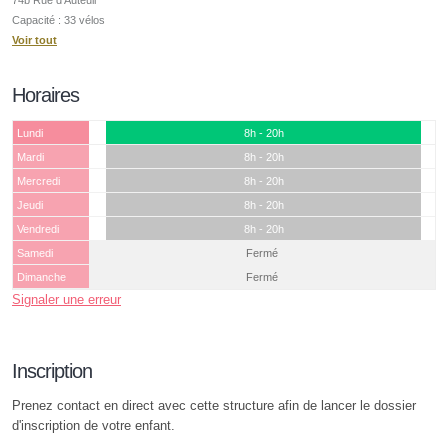
Capacité : 33 vélos
Voir tout
Horaires
Lundi
8h - 20h
Mardi
8h - 20h
Mercredi
8h - 20h
Jeudi
8h - 20h
Vendredi
8h - 20h
Samedi
Fermé
Dimanche
Fermé
Signaler une erreur
Inscription
Prenez contact en direct avec cette structure afin de lancer le dossier
d'inscription de votre enfant.