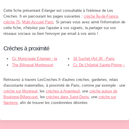
Cette fiche présentant
Erlanger
est consultable à l'intérieur de Les
Creches .fr en parcourant les pages suivantes :
crèche Île-de-France
,
crèche 75
,
Multi-Accueil Paris
. Si jamais vous avez aimé l'information de
cette fiche, n'hésitez pas l'ajouter à vos signets, la
partager
sur vos
réseaux sociaux ou bien l'envoyer par email à vos amis !
Crèches à proximité
Cc Municipale Erlanger - la
16 Suchet (Art.30 - Paris
Maison Bleue - Paris
The Bilingual Montessori
Cc De L'hôpital Sainte-Périne –
School of Paris - Auteuil
Rossini – Chardon-Lagache (Ap-Hp -
Paris
Retrouvez à travers LesCreches.fr d'autres crèches, garderies, relais
d'assistante maternelles, à proximité de
Paris
, comme par exemple : une
crèche sur Montreuil
, les
crèches à Argenteuil
, une
crèche autour de
Boulogne-Billancourt
, les
crèches dans Saint-Denis
, une
crèche sur
Nanterre
, afin de trouver les coordonnées désirées.