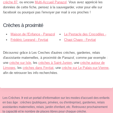
crèche 87
, ou encore
Multi-Accueil Panazol
. Vous avez apprécié les
données de cette fiche, pensez à la sauvegarder, voter pour elle sur
facebook
ou pourquoi pas l'envoyer par mail à vos proches !
Crèches à proximité
Maison de l'Enfance - Panazol
Le Pestacle des Crocodiles -
Frédéric Legrand - Feytiat
Limoges
Chapi Chapo - Feytiat
Découvrez grâce à Les Creches d'autres crèches, garderies, relais
d'assistante maternelles, à proximité de
Panazol
, comme par exemple :
une
crèche sur Isle
, les
crèches à Saint-Junien
, une
crèche autour de
Limoges
, les
crèches dans Feytiat
, une
crèche sur Le Palais-sur-Vienne
,
afin de retrouver les info recherchées.
Les Crèches .fr est un portail d'information sur les modes d'accueil des enfants
en bas âge : crèches (publiques, privées, ou d'entreprise), garderies, relais
assistantes maternelles, relais, jardin d'enfant, etc. Retrouvez prochainement
la capacité et le nombre de places libres pour chaque crèche.