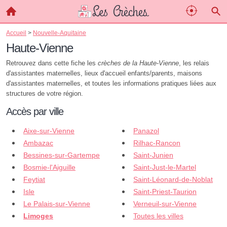
Accueil
>
Nouvelle-Aquitaine
Haute-Vienne
Retrouvez dans cette fiche les
crèches de la Haute-Vienne
, les relais
d'assistantes maternelles, lieux d'accueil enfants/parents, maisons
d'assistantes maternelles, et toutes les informations pratiques liées aux
structures de votre région.
Accès par ville
Aixe-sur-Vienne
Panazol
Ambazac
Rilhac-Rancon
Bessines-sur-Gartempe
Saint-Junien
Bosmie-l'Aiguille
Saint-Just-le-Martel
Feytiat
Saint-Léonard-de-Noblat
Isle
Saint-Priest-Taurion
Le Palais-sur-Vienne
Verneuil-sur-Vienne
Limoges
Toutes les villes