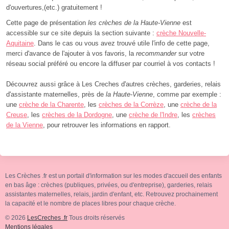
d'ouvertures,(etc.) gratuitement !
Cette page de présentation
les crèches de la Haute-Vienne
est
accessible sur ce site depuis la section suivante :
crèche Nouvelle-
Aquitaine
. Dans le cas ou vous avez trouvé utile l'info de cette page,
merci d'avance de l'ajouter à vos favoris, la
recommander
sur votre
réseau social préféré ou encore la diffuser par courriel à vos contacts !
Découvrez aussi grâce à Les Creches d'autres crèches, garderies, relais
d'assistante maternelles, près de
la Haute-Vienne
, comme par exemple :
une
crèche de la Charente
, les
crèches de la Corrèze
, une
crèche de la
Creuse
, les
crèches de la Dordogne
, une
crèche de l'Indre
, les
crèches
de la Vienne
, pour retrouver les informations en rapport.
Les Crèches .fr est un portail d'information sur les modes d'accueil des enfants
en bas âge : crèches (publiques, privées, ou d'entreprise), garderies, relais
assistantes maternelles, relais, jardin d'enfant, etc. Retrouvez prochainement
la capacité et le nombre de places libres pour chaque crèche.
© 2026
LesCreches .fr
Tous droits réservés
Mentions légales