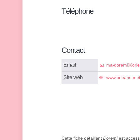
Téléphone
Contact
Email
ma-doremiⓐorlea
Site web
www.orleans-metr
Cette fiche détaillant
Doremi
est accessi