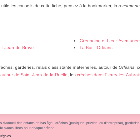
 utile les conseils de cette fiche, pensez à la bookmarker, la
recomman
Grenadine et Les z'Aventurier
aint-Jean-de-Braye
La Bor - Orléans
rèches, garderies, relais d'assistante maternelles, autour de
Orléans
, 
autour de Saint-Jean-de-la-Ruelle
, les
crèches dans Fleury-les-Aubrai
s d'accueil des enfants en bas âge : crèches (publiques, privées, ou d'entreprise), garderies, r
de places libres pour chaque crèche.
légales