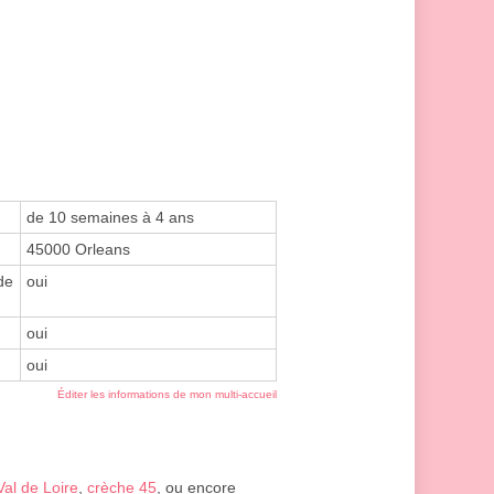
de 10 semaines à 4 ans
45000 Orleans
de
oui
oui
oui
Éditer les informations de mon multi-accueil
al de Loire
,
crèche 45
, ou encore