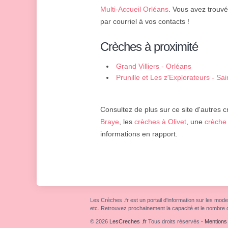
Multi-Accueil Orléans
. Vous avez trouvé
par courriel à vos contacts !
Crèches à proximité
Grand Villiers - Orléans
Prunille et Les z'Explorateurs - S
Consultez de plus sur ce site d'autres c
Braye
, les
crèches à Olivet
, une
crèche 
informations en rapport.
Les Crèches .fr est un portail d'information sur les mode
etc. Retrouvez prochainement la capacité et le nombre 
© 2026
LesCreches .fr
Tous droits réservés
-
Mentions 