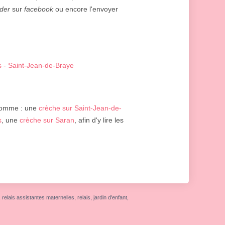
der
sur
facebook
ou encore l'envoyer
s - Saint-Jean-de-Braye
comme : une
crèche sur Saint-Jean-de-
s
, une
crèche sur Saran
, afin d'y lire les
elais assistantes maternelles, relais, jardin d'enfant,