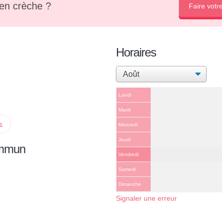
en crèche ?
Faire votr
Horaires
Lundi
Mardi
ps
Mercredi
Jeudi
ommun
Vendredi
Samedi
Dimanche
Signaler une erreur