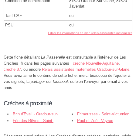
Condition de domiciliation
87520 Oradour Sur Glane, 87520
Javerdat
Tarif CAF
oui
PSU
oui
Éditer les informations de mon relais assistantes maternelles
Cette fiche détaillant
La Passerelle
est consultable à l'intérieur de Les
Creches .fr dans les pages suivantes :
crèche Nouvelle-Aquitaine
,
crèche 87
, ou encore
Relais assistantes maternelles Oradour-sur-Glane
.
Vous avez aimé le contenu de cette fiche, merci beaucoup de l'ajouter à
vos signets, la
partager
sur
facebook
ou bien l'envoyer par email à vos
amis !
Crèches à proximité
Brin d'Eveil - Oradour-sur-
Frimousses - Saint-Victurnien
Glane
Fée des Rêves - Saint-
Paul et Zoé - Veyrac
Victurnien