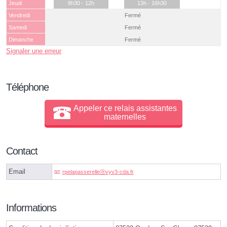
Jeudi
8h30 - 12h
13h - 16h30
Vendredi
Fermé
Samedi
Fermé
Dimanche
Fermé
Signaler une erreur
Téléphone
Appeler ce relais assistantes
maternelles
Contact
Email
rpelapasserelleⓐvyv3-cda.fr
Informations