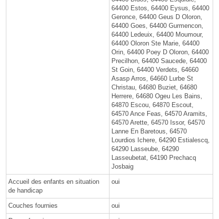
64400 Estos, 64400 Eysus, 64400
Geronce, 64400 Geus D Oloron,
64400 Goes, 64400 Gurmencon,
64400 Ledeuix, 64400 Moumour,
64400 Oloron Ste Marie, 64400
Orin, 64400 Poey D Oloron, 64400
Precilhon, 64400 Saucede, 64400
St Goin, 64400 Verdets, 64660
Asasp Arros, 64660 Lurbe St
Christau, 64680 Buziet, 64680
Herrere, 64680 Ogeu Les Bains,
64870 Escou, 64870 Escout,
64570 Ance Feas, 64570 Aramits,
64570 Arette, 64570 Issor, 64570
Lanne En Baretous, 64570
Lourdios Ichere, 64290 Estialescq,
64290 Lasseube, 64290
Lasseubetat, 64190 Prechacq
Josbaig
Accueil des enfants en situation
oui
de handicap
Couches fournies
oui