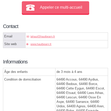
Appeler ce multi-accueil
Contact
Email
lahautⓐhautbearn.fr
Site web
www.hautbearn.fr
Informations
Âge des enfants
de 3 mois à 4 ans
Condition de domiciliation
64490 Accous, 64490 Aydius,
64490 Bedous, 64490 Borce,
64490 Cette Eygun, 64490 Escot,
64490 Etsaut, 64490 Lees Athas,
64490 Lescun, 64490 Osse En
Aspe, 64490 Sarrance, 64490
Urdos, 64400 Agnos, 64400 Aren,
64400 Bidos, 64400 Esquiule,