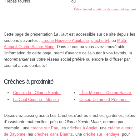
Repas fournis
oui
Éditer les informations de mon multi-accueil
Cette page de présentation
La Haüt
est accessible sur ce site depuis les
sections suivantes :
crèche Nouvelle-Aquitaine
,
crèche 64
, ou
Multi-
Accueil Oloron-Sainte-Marie
. Dans le cas ou vous avez trouvé utile
l'information de cette page, merci d'avance de l'ajouter à vos favoris, la
recommander
sur votre réseau social préféré ou encore la diffuser par
courriel à vos contacts !
Crèches à proximité
Crech'ndo - Oloron-Sainte-
L'Îlot Mômes - Oloron-Sainte-
Marie
La Cool Couche - Monein
Marie
Ossau Comme 3 Pommes -
Arudy
Découvrez aussi grâce à Les Creches d'autres crèches, garderies, relais
d'assistante maternelles, près de
Oloron-Sainte-Marie
, comme par
exemple : une
crèche sur Pau
, les
crèches à Anglet
, une
crèche autour
de Bayonne
, les
crèches dans Biarritz
, une
crèche sur Hendaye
, pour