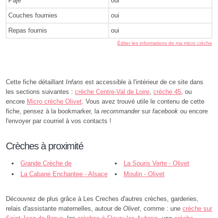
Paje
oui
Couches fournies
oui
Repas fournis
oui
Éditer les informations de ma micro crèche
Cette fiche détaillant
Infans
est accessible à l'intérieur de ce site dans
les sections suivantes :
crèche Centre-Val de Loire
,
crèche 45
, ou
encore
Micro crèche Olivet
. Vous avez trouvé utile le contenu de cette
fiche, pensez à la bookmarker, la
recommander
sur
facebook
ou encore
l'envoyer par courriel à vos contacts !
Crèches à proximité
Grande Crèche de
La Souris Verte - Olivet
Larry'bambelle - Olivet
La Cabane Enchantee - Alsace
Moulin - Olivet
- Olivet
Découvrez de plus grâce à Les Creches d'autres crèches, garderies,
relais d'assistante maternelles, autour de
Olivet
, comme : une
crèche sur