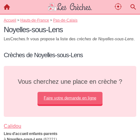
Accueil
>
Hauts-de-France
>
Pas-de-Calais
Noyelles-sous-Lens
LesCreches.fr vous propose la liste des
crèches de Noyelles-sous-Lens
.
Crèches de Noyelles-sous-Lens
Vous cherchez une place en crèche ?
Faire votre demande en ligne
Calidou
Lieu d'accueil enfants-parents
à
Noyelles-sous-Lens
(62221)