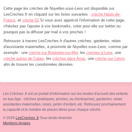
Cette page
les crèches de Noyelles-sous-Lens
est disponible sur
LesCreches.fr en cliquant sur les listes suivantes :
crèche Hauts-de-
France
, et
crèche 62
.Si vous avez apprécié l'information de cette page,
n'hésitez pas l'ajouter à vos bookmarks, voter pour elle sur
twitter
ou
pourquoi pas la diffuser par mail à vos proches !
Retrouvez à travers LesCreches.fr d'autres crèches, garderies, relais
d'assistante maternelles, à proximité de
Noyelles-sous-Lens
, comme par
exemple : une
crèche sur Boulogne-sur-Mer
, les
crèches à Lens
, une
crèche autour de Calais
, les
crèches dans Arras
, une
crèche sur Liévin
,
afin de trouver les coordonnées désirées.
Les Crèches .fr est un portail d'information sur les modes d'accueil des enfants
en bas âge : crèches (publiques, privées, ou d'entreprise), garderies, relais
assistantes maternelles, relais, jardin d'enfant, etc. Retrouvez prochainement
la capacité et le nombre de places libres pour chaque crèche.
© 2026
LesCreches .fr
Tous droits réservés
Mentions légales