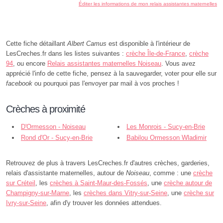
Éditer les informations de mon relais assistantes maternelles
Cette fiche détaillant
Albert Camus
est disponible à l'intérieur de
LesCreches.fr dans les listes suivantes :
crèche Île-de-France
,
crèche
94
, ou encore
Relais assistantes maternelles Noiseau
. Vous avez
apprécié l'info de cette fiche, pensez à la sauvegarder, voter pour elle sur
facebook
ou pourquoi pas l'envoyer par mail à vos proches !
Crèches à proximité
D'Ormesson - Noiseau
Les Monrois - Sucy-en-Brie
Rond d'Or - Sucy-en-Brie
Babilou Ormesson Wladimir
d'Ormesson - Ormesson-sur-Marne
Retrouvez de plus à travers LesCreches.fr d'autres crèches, garderies,
relais d'assistante maternelles, autour de
Noiseau
, comme : une
crèche
sur Créteil
, les
crèches à Saint-Maur-des-Fossés
, une
crèche autour de
Champigny-sur-Marne
, les
crèches dans Vitry-sur-Seine
, une
crèche sur
Ivry-sur-Seine
, afin d'y trouver les données attendues.