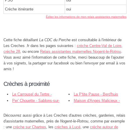
PSU
oui
Crèche itinérante
oui
Éditer les informations de mon relais assistantes maternelles
Cette fiche détaillant
La CDC du Perche
est consultable à l'intérieur de
Les Creches .fr dans les pages suivantes :
crèche Centre-Val de Loire
,
crèche 28
, ou encore
Relais assistantes maternelles Nogent-le-Rotrou
.
Vous avez aimé l'information de cette fiche, merci beaucoup de l'ajouter
à vos signets, la
partager
sur
facebook
ou bien l'envoyer par email à vos
amis !
Crèches à proximité
Le Carrousel du Tertre -
La P'tite Pause - Berd'huis
Nogent-le-Rotrou
Per' Chouette - Sablons-sur-
Maison d'Anges Malicieux -
Huisne
Ceton
Découvrez aussi grâce à Les Creches d'autres crèches, garderies, relais
d'assistante maternelles, près de
Nogent-le-Rotrou
, comme par exemple
: une
crèche sur Chartres
, les
crèches à Lucé
, une
crèche autour de