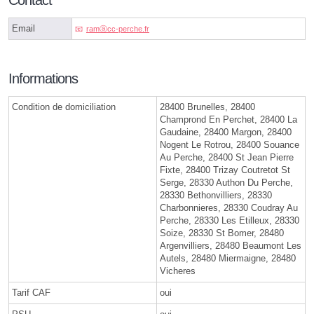
Contact
Email
ramⓐcc-perche.fr
Informations
Condition de domiciliation
28400 Brunelles, 28400
Champrond En Perchet, 28400 La
Gaudaine, 28400 Margon, 28400
Nogent Le Rotrou, 28400 Souance
Au Perche, 28400 St Jean Pierre
Fixte, 28400 Trizay Coutretot St
Serge, 28330 Authon Du Perche,
28330 Bethonvilliers, 28330
Charbonnieres, 28330 Coudray Au
Perche, 28330 Les Etilleux, 28330
Soize, 28330 St Bomer, 28480
Argenvilliers, 28480 Beaumont Les
Autels, 28480 Miermaigne, 28480
Vicheres
Tarif CAF
oui