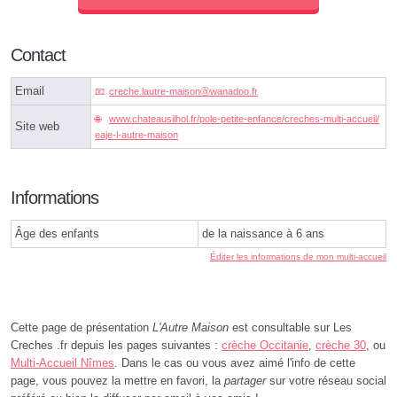
Contact
Email
creche.lautre-maisonⓐwanadoo.fr
www.chateausilhol.fr/pole-petite-enfance/creches-multi-accueil/
Site web
eaje-l-autre-maison
Informations
Âge des enfants
de la naissance à 6 ans
Éditer les informations de mon multi-accueil
Cette page de présentation
L'Autre Maison
est consultable sur Les
Creches .fr depuis les pages suivantes :
crèche Occitanie
,
crèche 30
, ou
Multi-Accueil Nîmes
. Dans le cas ou vous avez aimé l'info de cette
page, vous pouvez la mettre en favori, la
partager
sur votre réseau social