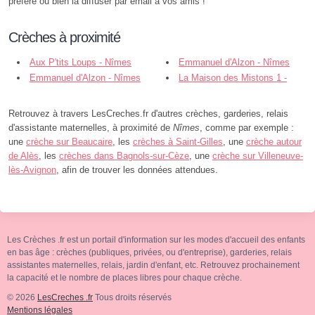
préféré ou bien la diffuser par email à vos amis !
Crèches à proximité
Aux P'tits Loups - Nîmes
Emmanuel d'Alzon - Nîmes
Emmanuel d'Alzon - Nîmes
La Maison des Mistons 1 -
Nîmes
Retrouvez à travers LesCreches.fr d'autres crèches, garderies, relais
d'assistante maternelles, à proximité de
Nîmes
, comme par exemple :
une
crèche sur Beaucaire
, les
crèches à Saint-Gilles
, une
crèche autour
de Alès
, les
crèches dans Bagnols-sur-Cèze
, une
crèche sur Villeneuve-
lès-Avignon
, afin de trouver les données attendues.
Les Crèches .fr est un portail d'information sur les modes d'accueil des enfants
en bas âge : crèches (publiques, privées, ou d'entreprise), garderies, relais
assistantes maternelles, relais, jardin d'enfant, etc. Retrouvez prochainement
la capacité et le nombre de places libres pour chaque crèche.
© 2026
LesCreches .fr
Tous droits réservés
Mentions légales