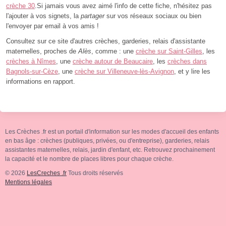
crèche 30
.Si jamais vous avez aimé l'info de cette fiche, n'hésitez pas
l'ajouter à vos signets, la
partager
sur vos réseaux sociaux ou bien
l'envoyer par email à vos amis !
Consultez sur ce site d'autres crèches, garderies, relais d'assistante
maternelles, proches de
Alès
, comme : une
crèche sur Saint-Gilles
, les
crèches à Nîmes
, une
crèche autour de Beaucaire
, les
crèches dans
Bagnols-sur-Cèze
, une
crèche sur Villeneuve-lès-Avignon
, et y lire les
informations en rapport.
Les Crèches .fr est un portail d'information sur les modes d'accueil des enfants
en bas âge : crèches (publiques, privées, ou d'entreprise), garderies, relais
assistantes maternelles, relais, jardin d'enfant, etc. Retrouvez prochainement
la capacité et le nombre de places libres pour chaque crèche.
© 2026
LesCreches .fr
Tous droits réservés
Mentions légales