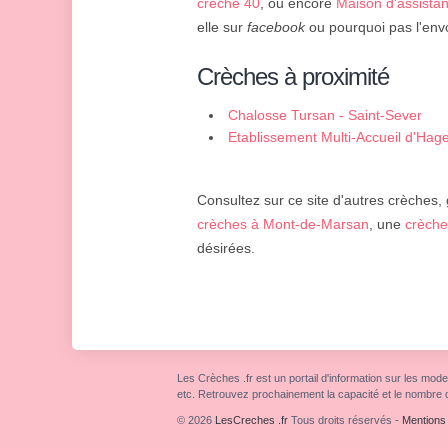
crèche 40
, ou encore
Maison d'assistan
elle sur
facebook
ou pourquoi pas l'envo
Crèches à proximité
Chalosse Tursan - Saint-Sever
Etablissement Multi-Accueil d'Ha
Consultez sur ce site d'autres crèches,
crèches à Mont-de-Marsan
, une
crèche
désirées.
Les Crèches .fr est un portail d'information sur les mode
etc. Retrouvez prochainement la capacité et le nombre 
© 2026
LesCreches .fr
Tous droits réservés
-
Mentions 