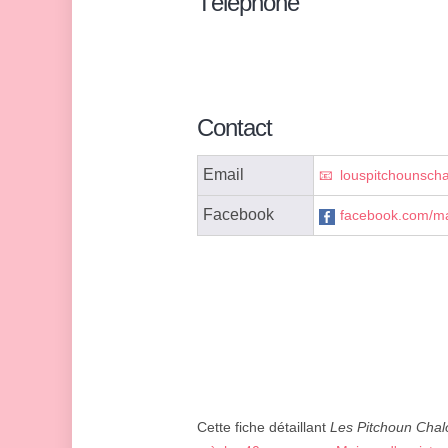
Téléphone
Contact
Email
louspitchounsch
Facebook
facebook.com/ma
Cette fiche détaillant
Les Pitchoun Chal