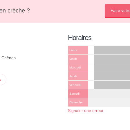
en crèche ?
Faire votr
Horaires
Lundi
3 Chênes
Mardi
Mercredi
Jeudi
ps
Vendredi
Samedi
Dimanche
Signaler une erreur