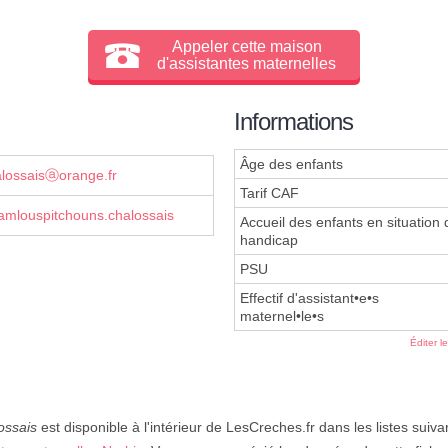
Appeler cette maison
d'assistantes maternelles
Informations
Âge des enfants
alossaisⓐorange.fr
Tarif CAF
mlouspitchouns.chalossais
Accueil des enfants en situation 
handicap
PSU
Effectif d'assistant•e•s
maternel•le•s
Éditer l
ossais
est disponible à l'intérieur de LesCreches.fr dans les listes suiva