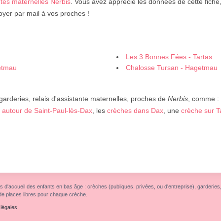
tes maternelles Nerbis
. Vous avez apprécié les données de cette fiche
yer par mail à vos proches !
Les 3 Bonnes Fées - Tartas
getmau
Chalosse Tursan - Hagetmau
 garderies, relais d'assistante maternelles, proches de
Nerbis
, comme :
 autour de Saint-Paul-lès-Dax
, les
crèches dans Dax
, une
crèche sur T
s d'accueil des enfants en bas âge : crèches (publiques, privées, ou d'entreprise), garderies, r
de places libres pour chaque crèche.
légales