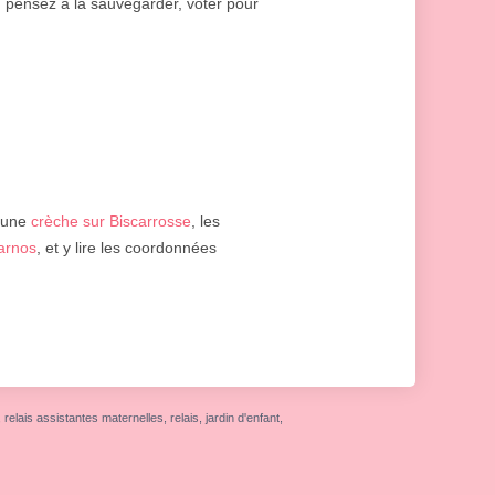
, pensez à la sauvegarder, voter pour
 une
crèche sur Biscarrosse
, les
arnos
, et y lire les coordonnées
elais assistantes maternelles, relais, jardin d'enfant,