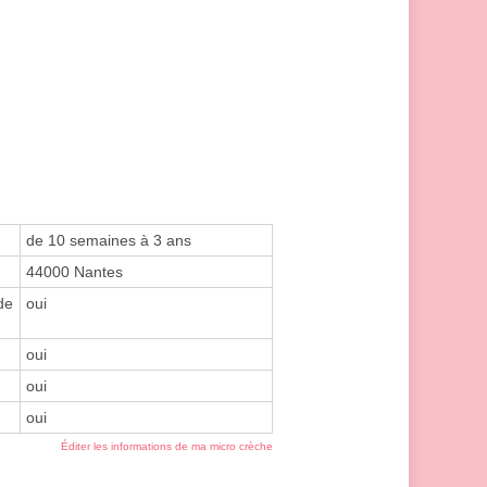
de 10 semaines à 3 ans
44000 Nantes
de
oui
oui
oui
oui
Éditer les informations de ma micro crèche