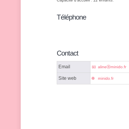
Capacité d'accueil :
12 enfants
.
Téléphone
Contact
Email
alineⓐminido.fr
Site web
minido.fr