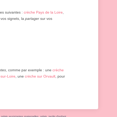
ges suivantes :
crèche Pays de la Loire
,
 vos signets, la
partager
sur vos
ntes
, comme par exemple : une
crèche
sur-Loire
, une
crèche sur Orvault
, pour
elais assistantes maternelles, relais, jardin d'enfant,