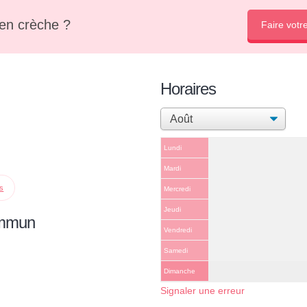
en crèche ?
Faire votr
Horaires
Lundi
Mardi
ps
Mercredi
Jeudi
ommun
Vendredi
Samedi
Dimanche
Signaler une erreur