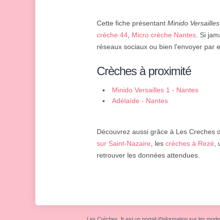
Cette fiche présentant
Minido Versailles
crèche 44
,
Micro crèche Nantes
. Si jam
réseaux sociaux ou bien l'envoyer par e
Crèches à proximité
Minido Versailles 1 - Nantes
Adélaïde - Nantes
Découvrez aussi grâce à Les Creches d'
sur Saint-Nazaire
, les
crèches à Rezé
,
retrouver les données attendues.
Les Crèches .fr est un portail d'information sur les mode