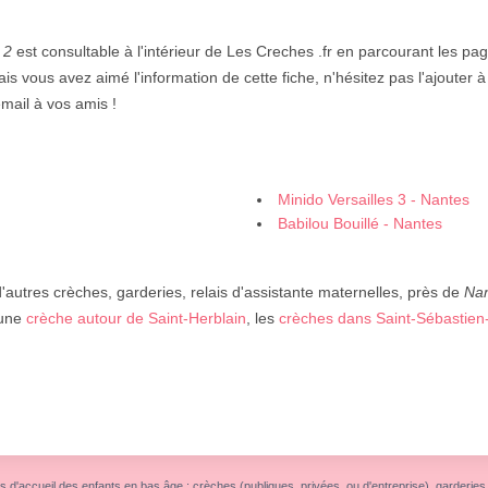
 2
est consultable à l'intérieur de Les Creches .fr en parcourant les pa
ais vous avez aimé l'information de cette fiche, n'hésitez pas l'ajouter à
mail à vos amis !
Minido Versailles 3 - Nantes
Babilou Bouillé - Nantes
autres crèches, garderies, relais d'assistante maternelles, près de
Na
 une
crèche autour de Saint-Herblain
, les
crèches dans Saint-Sébastien-
s d'accueil des enfants en bas âge : crèches (publiques, privées, ou d'entreprise), garderies, r