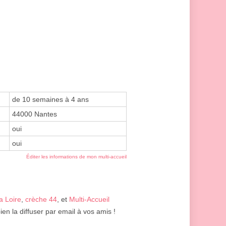
de 10 semaines à 4 ans
44000 Nantes
oui
oui
Éditer les informations de mon multi-accueil
a Loire
,
crèche 44
, et
Multi-Accueil
en la diffuser par email à vos amis !