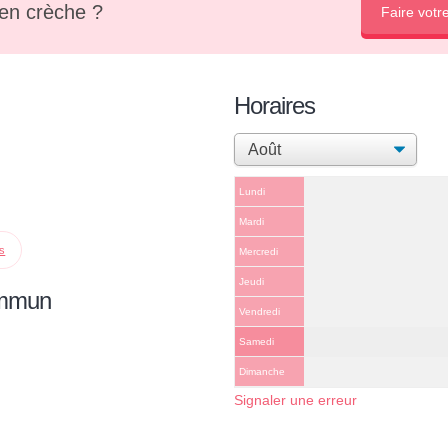
en crèche ?
Faire votr
Horaires
Lundi
Mardi
ps
Mercredi
Jeudi
ommun
Vendredi
Samedi
Dimanche
Signaler une erreur