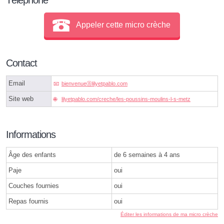
Appeler cette micro crèche
Contact
Email
bienvenueⓐlilyetpablo.com
Site web
lilyetpablo.com/creche/les-poussins-moulins-l-s-metz
Informations
Âge des enfants
de 6 semaines à 4 ans
Paje
oui
Couches fournies
oui
Repas fournis
oui
Éditer les informations de ma micro crèche