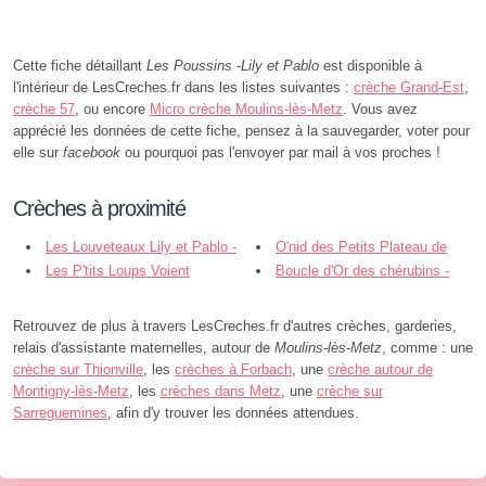
Cette fiche détaillant
Les Poussins -Lily et Pablo
est disponible à
l'intérieur de LesCreches.fr dans les listes suivantes :
crèche Grand-Est
,
crèche 57
, ou encore
Micro crèche Moulins-lès-Metz
. Vous avez
apprécié les données de cette fiche, pensez à la sauvegarder, voter pour
elle sur
facebook
ou pourquoi pas l'envoyer par mail à vos proches !
Crèches à proximité
Les Louveteaux Lily et Pablo -
O'nid des Petits Plateau de
Ouverture Prochaine - Moulins-lès-
Les P'tits Loups Voient
Frescaty - Augny
Boucle d'Or des chérubins -
Metz
Doubles - Montigny-lès-Metz
Marly
Retrouvez de plus à travers LesCreches.fr d'autres crèches, garderies,
relais d'assistante maternelles, autour de
Moulins-lès-Metz
, comme : une
crèche sur Thionville
, les
crèches à Forbach
, une
crèche autour de
Montigny-lès-Metz
, les
crèches dans Metz
, une
crèche sur
Sarreguemines
, afin d'y trouver les données attendues.