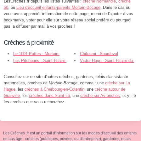
LesCreches.fr depuis les listes suivantes :
crèche Normandie
,
crèche
50
, ou
Lieu d'accueil enfants-parents Mortain-Bocage
. Dans le cas ou
vous avez apprécié l'information de cette page, merci de l'ajouter à vos
bookmarks, voter pour elle sur votre réseau social préféré ou pourquoi
pas la diffuser par mail à vos proches !
Crèches à proximité
Le 1001 Pattes - Mortain-
Chifoumi - Sourdeval
Bocage
Les Pitchouns - Saint-Hilaire-
Victor Hugo - Saint-Hilaire-du-
du-Harcouët
Harcouët
Consultez sur ce site d'autres crèches, garderies, relais d'assistante
maternelles, proches de
Mortain-Bocage
, comme : une
crèche sur La
Hague
, les
crèches à Cherbourg-en-Cotentin
, une
crèche autour de
Granville
, les
crèches dans Saint-Lô
, une
crèche sur Avranches
, et y lire
les creches que vous recherchez.
Les Crèches .fr est un portail d'information sur les modes d'accueil des enfants
en bas âge : crèches (publiques, privées, ou d'entreprise), garderies, relais