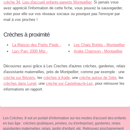
crèche 34
,
Lieu d'accueil enfants-parents Montpellier
. Si jamais vous
avez apprécié l'information de cette fiche, vous pouvez la sauvegarder,
voter pour elle sur vos réseaux sociaux ou pourquoi pas l'envoyer par
mail à vos proches !
Crèches à proximité
La Maison des Petits Pieds -
Les Chats Bottés - Montpellier
Montpellier
Lpcr Parc 2000 Mtp -
Andre Chamson - Montpellier
Montpellier
Découvrez aussi grâce à Les Creches d'autres crèches, garderies, relais
d'assistante maternelles, près de
Montpellier
, comme par exemple : une
crèche sur Béziers
, les
crèches à Agde
, une
crèche autour de Sète
, les
crèches dans Lunel
, une
crèche sur Castelnau-le-Lez
, pour retrouver les
informations en rapport.
Les Crèches .fr est un portail d'information sur les modes d'accueil des enfants
en bas âge : crèches (publiques, privées, ou d'entreprise), garderies, relais
assistantes maternelles, relais, jardin d'enfant, etc. Retrouvez prochainement