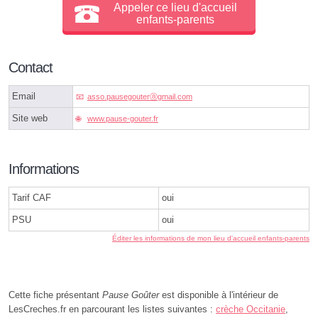
Appeler ce lieu d'accueil
enfants-parents
Contact
Email
asso.pausegouterⓐgmail.com
Site web
www.pause-gouter.fr
Informations
Tarif CAF
oui
PSU
oui
Éditer les informations de mon lieu d'accueil enfants-parents
Cette fiche présentant
Pause Goûter
est disponible à l'intérieur de
LesCreches.fr en parcourant les listes suivantes :
crèche Occitanie
,