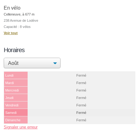
En vélo
Celleneuve, à 677 m
238 Avenue de Lodève
Capacité : 8 vélos
Voir tout
Horaires
Lundi
Fermé
Mardi
Fermé
Mercredi
Fermé
Jeudi
Fermé
Vendredi
Fermé
Samedi
Fermé
Dimanche
Fermé
Signaler une erreur