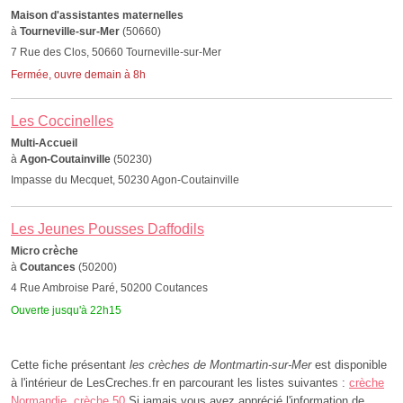
Maison d'assistantes maternelles
à
Tourneville-sur-Mer
(50660)
7 Rue des Clos, 50660 Tourneville-sur-Mer
Fermée, ouvre demain à 8h
Les Coccinelles
Multi-Accueil
à
Agon-Coutainville
(50230)
Impasse du Mecquet, 50230 Agon-Coutainville
Les Jeunes Pousses Daffodils
Micro crèche
à
Coutances
(50200)
4 Rue Ambroise Paré, 50200 Coutances
Ouverte jusqu'à 22h15
Cette fiche présentant
les crèches de Montmartin-sur-Mer
est disponible
à l'intérieur de LesCreches.fr en parcourant les listes suivantes :
crèche
Normandie
,
crèche 50
.Si jamais vous avez apprécié l'information de