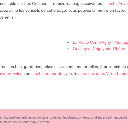
nsultable sur Les Creches .fr depuis les pages suivantes :
crèche Auv
avez aimé les conseils de cette page, vous pouvez la mettre en favori,
os amis !
La Petite Comp'Agny - Monta
Griminys - Grigny-sur-Rhône
res crèches, garderies, relais d'assistante maternelles, à proximité de
ulx-en-Velin
, une
crèche autour de Lyon
, les
crèches dans Villeurbann
s d'accueil des enfants en bas âge : crèches (publiques, privées, ou d'entreprise), garderies, r
de places libres pour chaque crèche.