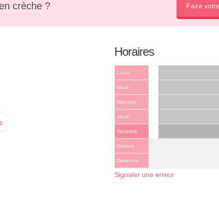
en crèche ?
Faire votr
Horaires
Lundi
Mardi
Mercredi
Jeudi
ps
Vendredi
Samedi
Dimanche
Signaler une erreur