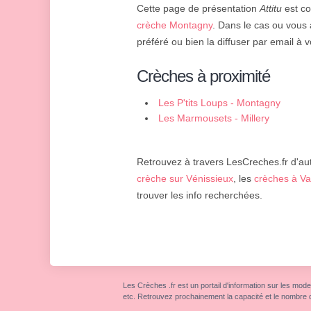
Cette page de présentation
Attitu
est co
crèche Montagny
. Dans le cas ou vous 
préféré ou bien la diffuser par email à v
Crèches à proximité
Les P'tits Loups - Montagny
Les Marmousets - Millery
Retrouvez à travers LesCreches.fr d'aut
crèche sur Vénissieux
, les
crèches à Va
trouver les info recherchées.
Les Crèches .fr est un portail d'information sur les mode
etc. Retrouvez prochainement la capacité et le nombre 