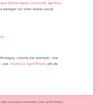
ergne-Rhône-Alpes
,
crèche 69
, ou
Micro
 la
partager
sur votre réseau social
gny
Montagny
, comme par exemple : une
e
, une
crèche sur Saint-Priest
, afin de
elais assistantes maternelles, relais, jardin d'enfant,