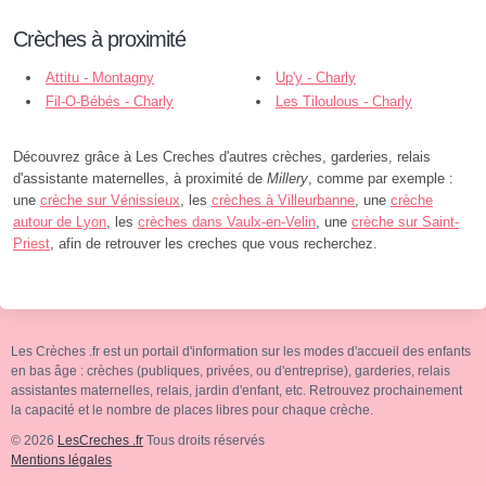
Crèches à proximité
Attitu - Montagny
Up'y - Charly
Fil-O-Bébés - Charly
Les Tiloulous - Charly
Découvrez grâce à Les Creches d'autres crèches, garderies, relais
d'assistante maternelles, à proximité de
Millery
, comme par exemple :
une
crèche sur Vénissieux
, les
crèches à Villeurbanne
, une
crèche
autour de Lyon
, les
crèches dans Vaulx-en-Velin
, une
crèche sur Saint-
Priest
, afin de retrouver les creches que vous recherchez.
Les Crèches .fr est un portail d'information sur les modes d'accueil des enfants
en bas âge : crèches (publiques, privées, ou d'entreprise), garderies, relais
assistantes maternelles, relais, jardin d'enfant, etc. Retrouvez prochainement
la capacité et le nombre de places libres pour chaque crèche.
© 2026
LesCreches .fr
Tous droits réservés
Mentions légales