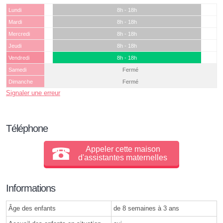
Lundi
8h - 18h
Mardi
8h - 18h
Mercredi
8h - 18h
Jeudi
8h - 18h
Vendredi
8h - 18h
Samedi
Fermé
Dimanche
Fermé
Signaler une erreur
Téléphone
Appeler cette maison
d'assistantes maternelles
Informations
Âge des enfants
de 8 semaines à 3 ans