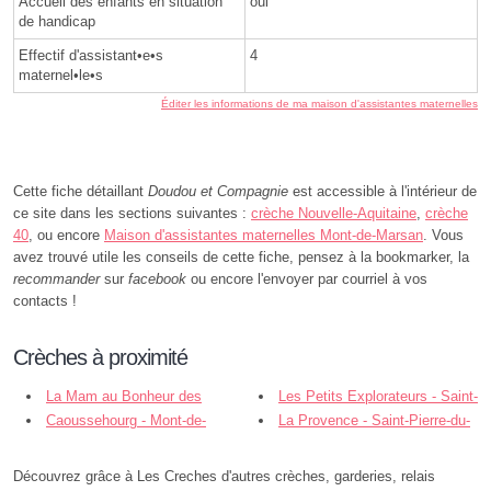
Accueil des enfants en situation
oui
de handicap
Effectif d'assistant•e•s
4
maternel•le•s
Éditer les informations de ma maison d'assistantes maternelles
Cette fiche détaillant
Doudou et Compagnie
est accessible à l'intérieur de
ce site dans les sections suivantes :
crèche Nouvelle-Aquitaine
,
crèche
40
, ou encore
Maison d'assistantes maternelles Mont-de-Marsan
. Vous
avez trouvé utile les conseils de cette fiche, pensez à la bookmarker, la
recommander
sur
facebook
ou encore l'envoyer par courriel à vos
contacts !
Crèches à proximité
La Mam au Bonheur des
Les Petits Explorateurs - Saint-
Pitchouns - Mont-de-Marsan
Caoussehourg - Mont-de-
Pierre-du-Mont
La Provence - Saint-Pierre-du-
Marsan
Mont
Découvrez grâce à Les Creches d'autres crèches, garderies, relais