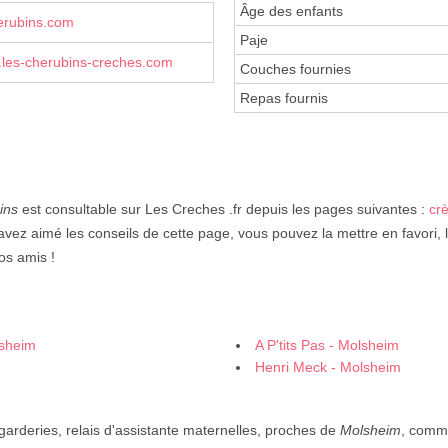
Âge des enfants
erubins.com
Paje
les-cherubins-creches.com
Couches fournies
Repas fournis
ins
est consultable sur Les Creches .fr depuis les pages suivantes :
cr
avez aimé les conseils de cette page, vous pouvez la mettre en favori, 
os amis !
lsheim
A P'tits Pas - Molsheim
Henri Meck - Molsheim
 garderies, relais d'assistante maternelles, proches de
Molsheim
, comm