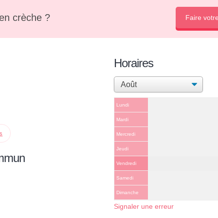
en crèche ?
Faire votr
Horaires
Lundi
Mardi
ps
Mercredi
Jeudi
ommun
Vendredi
Samedi
Dimanche
Signaler une erreur