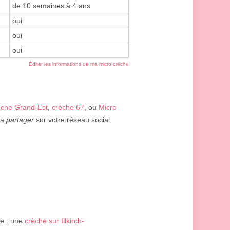
de 10 semaines à 4 ans
oui
oui
oui
Éditer les informations de ma micro crèche
èche Grand-Est
,
crèche 67
, ou
Micro
la
partager
sur votre réseau social
e : une
crèche sur Illkirch-