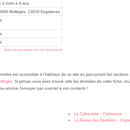
e 3 mois à 4 ans
3940 Molleges, 13810 Eygalieres
i
i
i
Éditer les informations de mon multi-accueil
nettes
est accessible à l'intérieur de ce site en parcourant les sections
ollégès
. Si jamais vous avez trouvé utile les données de cette fiche, v
u encore l'envoyer par courriel à vos contacts !
La Cabanette - Cabannes
Le Relais des Bambins - Orgo