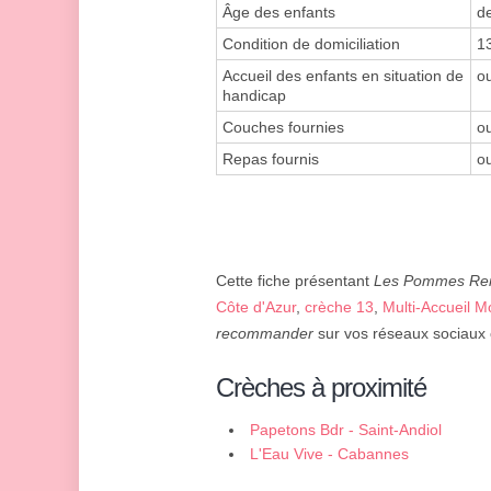
Âge des enfants
d
Condition de domiciliation
1
Accueil des enfants en situation de
ou
handicap
Couches fournies
ou
Repas fournis
ou
Cette fiche présentant
Les Pommes Rei
Côte d'Azur
,
crèche 13
,
Multi-Accueil M
recommander
sur vos réseaux sociaux o
Crèches à proximité
Papetons Bdr - Saint-Andiol
L'Eau Vive - Cabannes