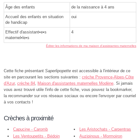
Âge des enfants
de la naissance à 4 ans
Accueil des enfants en situation
oui
de handicap
Effectif d'assistant•e•s
4
maternel•le•s
Éditer les informations de ma maison d'assistantes maternelles
Cette fiche présentant
Saperlipopette
est accessible à l'intérieur de ce
site en parcourant les sections suivantes :
crèche Provence-Alpes-Côte
d'Azur
,
crèche 84
,
Maison d'assistantes maternelles Modène
. Si jamais
vous avez trouvé utile l'info de cette fiche, vous pouvez la bookmarker,
la
recommander
sur vos réseaux sociaux ou encore l'envoyer par courriel
à vos contacts !
Crèches à proximité
Capucine - Caromb
Les Aristochats - Carpentras
Les Ventoupetits - Bédoin
Auzipinous - Mormoiron