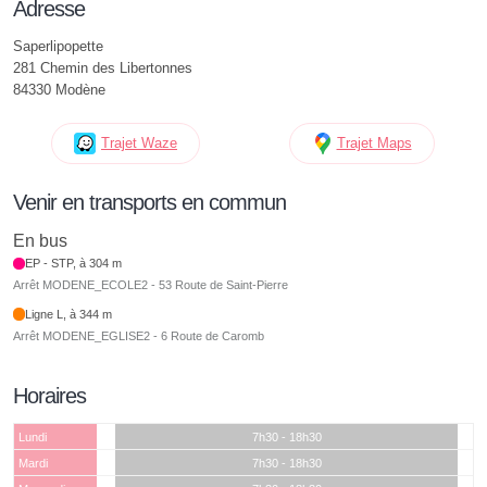
Adresse
Saperlipopette
281 Chemin des Libertonnes
84330 Modène
Trajet Waze
Trajet Maps
Venir en transports en commun
En bus
EP - STP, à 304 m
Arrêt MODENE_ECOLE2 - 53 Route de Saint-Pierre
Ligne L, à 344 m
Arrêt MODENE_EGLISE2 - 6 Route de Caromb
Horaires
Lundi
7h30 - 18h30
Mardi
7h30 - 18h30