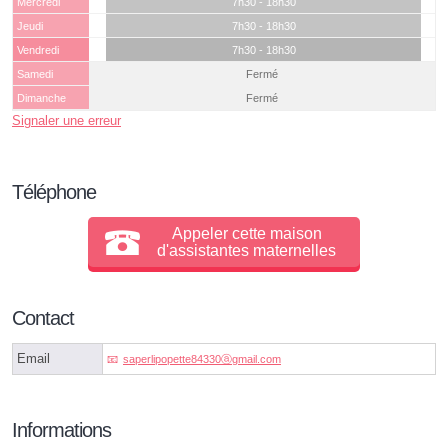
Mercredi
7h30 - 18h30
Jeudi
7h30 - 18h30
Vendredi
7h30 - 18h30
Samedi
Fermé
Dimanche
Fermé
Signaler une erreur
Téléphone
Appeler cette maison
d'assistantes maternelles
Contact
Email
saperlipopette84330ⓐgmail.com
Informations