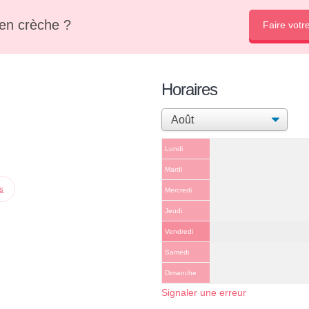
en crèche ?
Faire votr
Horaires
Lundi
Mardi
ps
Mercredi
Jeudi
Vendredi
Samedi
Dimanche
Signaler une erreur