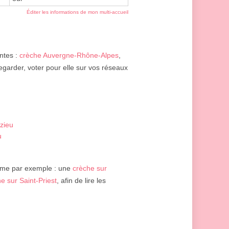
Éditer les informations de mon multi-accueil
antes :
crèche Auvergne-Rhône-Alpes
,
egarder, voter pour elle sur vos réseaux
zieu
u
me par exemple : une
crèche sur
e sur Saint-Priest
, afin de lire les