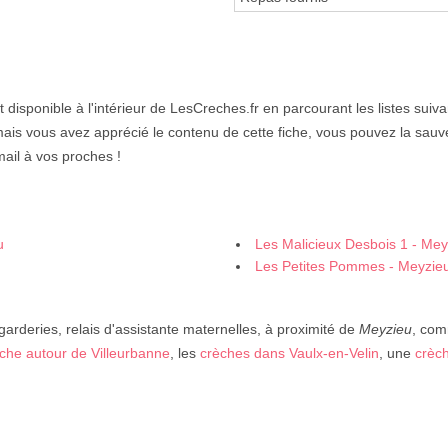
 disponible à l'intérieur de LesCreches.fr en parcourant les listes suiv
amais vous avez apprécié le contenu de cette fiche, vous pouvez la sauv
ail à vos proches !
u
Les Malicieux Desbois 1 - Mey
Les Petites Pommes - Meyzie
garderies, relais d'assistante maternelles, à proximité de
Meyzieu
, com
che autour de Villeurbanne
, les
crèches dans Vaulx-en-Velin
, une
crèch