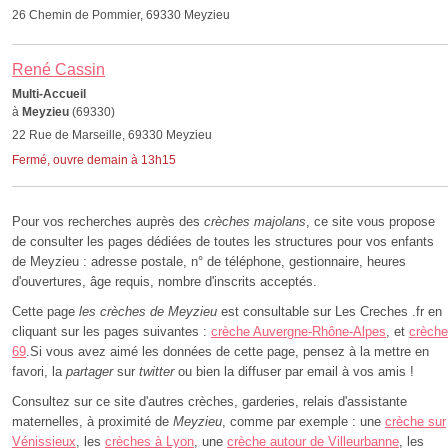
26 Chemin de Pommier, 69330 Meyzieu
René Cassin
Multi-Accueil
à
Meyzieu
(69330)
22 Rue de Marseille, 69330 Meyzieu
Fermé, ouvre demain à 13h15
Pour vos recherches auprès des
crèches majolans
, ce site vous propose
de consulter les pages dédiées de toutes les structures pour vos enfants
de Meyzieu : adresse postale, n° de téléphone, gestionnaire, heures
d'ouvertures, âge requis, nombre d'inscrits acceptés.
Cette page
les crèches de Meyzieu
est consultable sur Les Creches .fr en
cliquant sur les pages suivantes :
crèche Auvergne-Rhône-Alpes
, et
crèche
69
.Si vous avez aimé les données de cette page, pensez à la mettre en
favori, la
partager
sur
twitter
ou bien la diffuser par email à vos amis !
Consultez sur ce site d'autres crèches, garderies, relais d'assistante
maternelles, à proximité de
Meyzieu
, comme par exemple : une
crèche sur
Vénissieux
, les
crèches à Lyon
, une
crèche autour de Villeurbanne
, les