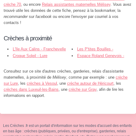
crèche 70
, ou encore
Relais assistantes maternelles Mélisey
. Vous avez
trouvé utile les données de cette fiche, pensez à la bookmarker, la
recommander
sur
facebook
ou encore l'envoyer par courriel à vos
contacts !
Crèches à proximité
L'Ile Aux Calins - Franchevelle
Les P'tites Bouilles -
Croque Soleil - Lure
Champagney
Espace Roland Genevois -
Lure
Consultez sur ce site d'autres crèches, garderies, relais d'assistante
maternelles, à proximité de
Mélisey
, comme par exemple : une
crèche
sur Lure
, les
crèches à Vesoul
, une
crèche autour de Héricourt
, les
crèches dans Luxeuil-les-Bains
, une
crèche sur Gray
, afin de lire les
informations en rapport.
Les Crèches .fr est un portail d'information sur les modes d'accueil des enfants
en bas âge : crèches (publiques, privées, ou d'entreprise), garderies, relais