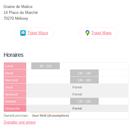
Graine de Malice
14 Place du Marché
70270 Mélisey
Trajet Waze
Trajet Maps
Horaires
Lundi
9h - 12h
Mardi
13h - 16h
Mercredi
13h - 16h
Jeudi
Fermé
Vendredi
Fermé
Samedi
13h - 16h
Dimanche
Fermé
Samedi prochain :
Jour férié (Assomption)
Signaler une erreur