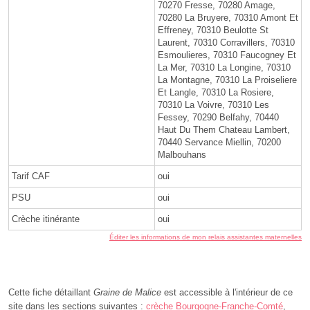
70270 Fresse, 70280 Amage,
70280 La Bruyere, 70310 Amont Et
Effreney, 70310 Beulotte St
Laurent, 70310 Corravillers, 70310
Esmoulieres, 70310 Faucogney Et
La Mer, 70310 La Longine, 70310
La Montagne, 70310 La Proiseliere
Et Langle, 70310 La Rosiere,
70310 La Voivre, 70310 Les
Fessey, 70290 Belfahy, 70440
Haut Du Them Chateau Lambert,
70440 Servance Miellin, 70200
Malbouhans
Tarif CAF
oui
PSU
oui
Crèche itinérante
oui
Éditer les informations de mon relais assistantes maternelles
Cette fiche détaillant
Graine de Malice
est accessible à l'intérieur de ce
site dans les sections suivantes :
crèche Bourgogne-Franche-Comté
,