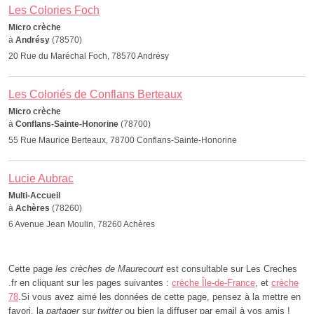
Les Colories Foch
Micro crèche
à
Andrésy
(78570)
20 Rue du Maréchal Foch, 78570 Andrésy
Les Coloriés de Conflans Berteaux
Micro crèche
à
Conflans-Sainte-Honorine
(78700)
55 Rue Maurice Berteaux, 78700 Conflans-Sainte-Honorine
Lucie Aubrac
Multi-Accueil
à
Achères
(78260)
6 Avenue Jean Moulin, 78260 Achères
Cette page
les crèches de Maurecourt
est consultable sur Les Creches
.fr en cliquant sur les pages suivantes :
crèche Île-de-France
, et
crèche
78
.Si vous avez aimé les données de cette page, pensez à la mettre en
favori, la
partager
sur
twitter
ou bien la diffuser par email à vos amis !