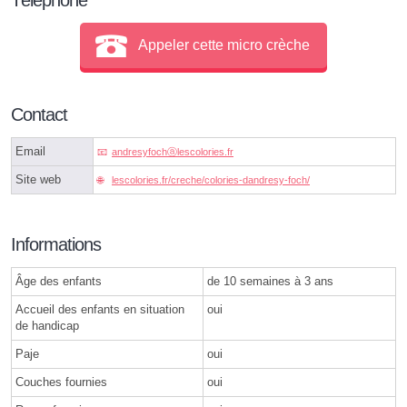
Appeler cette micro crèche
Contact
Email
andresyfochⓐlescolories.fr
Site web
lescolories.fr/creche/colories-dandresy-foch/
Informations
Âge des enfants
de 10 semaines à 3 ans
Accueil des enfants en situation
oui
de handicap
Paje
oui
Couches fournies
oui