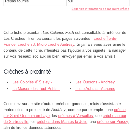
Repas fournis
oui
Éditer les informations de ma micro crèche
Cette fiche présentant
Les Colories Foch
est consultable à l'intérieur de
Les Creches .fr en parcourant les pages suivantes :
crèche Île-de-
France
,
crèche 78
,
Micro crèche Andrésy
. Si jamais vous avez aimé le
contenu de cette fiche, n'hésitez pas l'ajouter à vos signets, la
partager
sur vos réseaux sociaux ou bien l'envoyer par email à vos amis !
Crèches à proximité
Les Coloriés d' Sisley -
Les Oursons - Andrésy
Andrésy
La Maison des Tout Petits -
Lucie Aubrac - Achères
Maurecourt
Consultez sur ce site d'autres crèches, garderies, relais d'assistante
maternelles, à proximité de
Andrésy
, comme par exemple : une
crèche
sur Saint-Germain-en-Laye
, les
crèches à Versailles
, une
crèche autour
de Sartrouville
, les
crèches dans Mantes-la-Jolie
, une
crèche sur Poissy
,
afin de lire les données attendues.