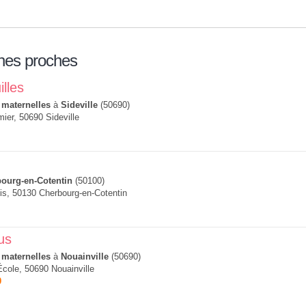
nes proches
illes
 maternelles
à
Sideville
(50690)
ier, 50690 Sideville
ourg-en-Cotentin
(50100)
ois, 50130 Cherbourg-en-Cotentin
us
 maternelles
à
Nouainville
(50690)
École, 50690 Nouainville
0