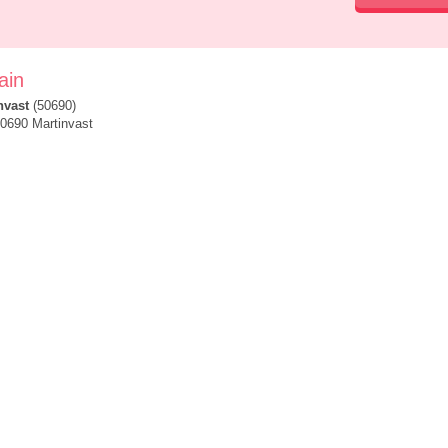
ain
nvast
(50690)
 50690 Martinvast