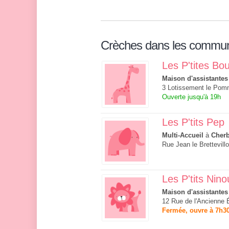
Crèches dans les commu
Les P'tites Bou
Maison d'assistantes
3 Lotissement le Pomm
Ouverte jusqu'à 19h
Les P'tits Pep
Multi-Accueil
à
Cherb
Rue Jean le Brettevill
Les P'tits Nino
Maison d'assistantes
12 Rue de l'Ancienne 
Fermée, ouvre à 7h3