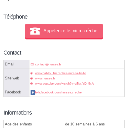
Téléphone
Appeler cette micro crèche
Contact
Email
contactⓐnursea.fr
www.babilou.fr/creches/nursea-baille
Site web
www.nursea.fr
www.youtube.com/watch?v=qTsxfaDn8xA
Facebook
fr-fr.facebook.com/nursea.creche
Informations
Âge des enfants
de 10 semaines à 6 ans