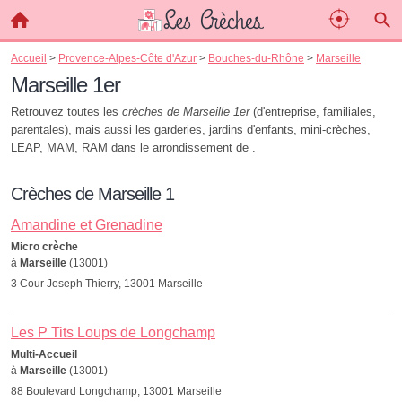
Accueil
>
Provence-Alpes-Côte d'Azur
>
Bouches-du-Rhône
>
Marseille
Marseille 1er
Retrouvez toutes les
crèches de Marseille 1er
(d'entreprise, familiales,
parentales), mais aussi les garderies, jardins d'enfants, mini-crèches,
LEAP, MAM, RAM dans le arrondissement de .
Crèches de Marseille 1
Amandine et Grenadine
Micro crèche
à
Marseille
(13001)
3 Cour Joseph Thierry, 13001 Marseille
Les P Tits Loups de Longchamp
Multi-Accueil
à
Marseille
(13001)
88 Boulevard Longchamp, 13001 Marseille