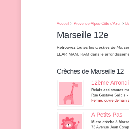
Accueil
>
Provence-Alpes-Côte d'Azur
>
B
Marseille 12e
Retrouvez toutes les
crèches de Marse
LEAP, MAM, RAM dans le arrondisseme
Crèches de Marseille 12
12ème Arrond
Relais assistantes ma
Rue Gustave Salicis -
Fermé, ouvre demain 
A Petits Pas
Micro crèche
à
Marse
73 Avenue Jean Compa