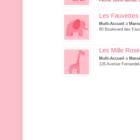
Fermé, ouvre demain 
Les Fauvettes
Multi-Accueil
à
Marse
80 Boulevard des Fauv
Les Mille Rose
Multi-Accueil
à
Marse
126 Avenue Fernandel,