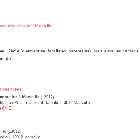
ouches-du-Rhône
>
Marseille
ille 12ème
(d'entreprise, familiales, parentales), mais aussi les garderie
nt de .
issement
ternelles
à
Marseille
(13012)
 Maison Pour Tous Saint Barnabé, 13012 Marseille
à 8h45
ille
(13012)
dieu, 13012 Marseille