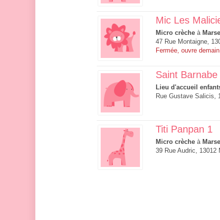
Mic Les Malic
Micro crèche
à
Marse
47 Rue Montaigne, 130
Fermée, ouvre demain
Saint Barnabe
Lieu d'accueil enfant
Rue Gustave Salicis, 
Titi Panpan 1
Micro crèche
à
Marse
39 Rue Audric, 13012 