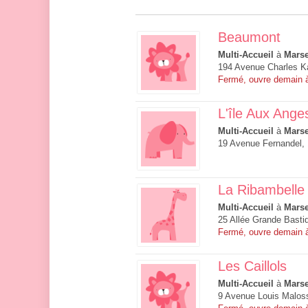
Beaumont
Multi-Accueil
à
Marse
194 Avenue Charles K
Fermé, ouvre demain 
L'île Aux Ange
Multi-Accueil
à
Marse
19 Avenue Fernandel, 
La Ribambelle
Multi-Accueil
à
Marse
25 Allée Grande Basti
Fermé, ouvre demain 
Les Caillols
Multi-Accueil
à
Marse
9 Avenue Louis Maloss