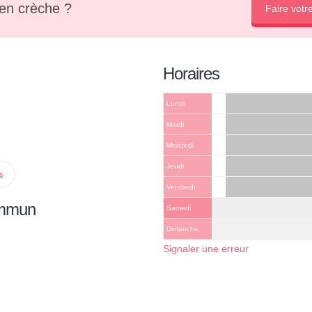
en crèche ?
Faire votr
Horaires
Lundi
Mardi
Mercredi
Jeudi
ps
Vendredi
ommun
Samedi
Dimanche
Signaler une erreur