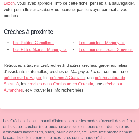
Lozon
. Vous avez apprécié l'info de cette fiche, pensez à la sauvegarder,
voter pour elle sur
facebook
ou pourquoi pas l'envoyer par mail à vos
proches !
Crèches à proximité
Les Petites Canailles -
Les Lucioles - Marigny-le-
Marigny-le-Lozon
Les Ptites Mains - Marigny-le-
Lozon
Les Lapinous - Saint-Sauveur-
Lozon
Villages
Retrouvez à travers LesCreches.fr d'autres crèches, garderies, relais
d'assistante maternelles, proches de
Marigny-le-Lozon
, comme : une
crèche sur La Hague
, les
crèches à Granville
, une
crèche autour de
Saint-Lô
, les
crèches dans Cherbourg-en-Cotentin
, une
crèche sur
Avranches
, et y trouver les info recherchées.
Les Crèches .fr est un portail d'information sur les modes d'accueil des enfants
en bas âge : crèches (publiques, privées, ou d'entreprise), garderies, relais
assistantes maternelles, relais, jardin d'enfant, etc. Retrouvez prochainement
la capacité et le nombre de places libres pour chaque crèche.